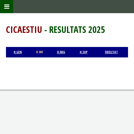
CICAESTIU
- RESULTATS 2025
H.GEN
H.INF
H.MIG
H.SUP
FIDELITAT