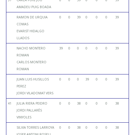
37
CARLA PUIG JOU
0
0
39
0
0
0
39
AMADEU PUIG BOADA
RAMON DE URQUIA
0
0
39
0
0
0
39
COMAS
EVARIST HIDALGO
LLADOS
NACHO MONTERO
39
0
0
0
0
0
39
ROMAN
CARLOS MONTERO
ROMAN
JUAN LUIS HUSILLOS
0
0
0
39
0
0
39
PEREZ
JORDI VILADOMAT VERS
41
JULIA RIERA PEIDRO
0
0
38
0
0
0
38
JORDI PALLARÈS
VINYOLES
SILVIA TORRES LARROYA
0
0
38
0
0
0
38
JOSEP ANTONI ROSELL