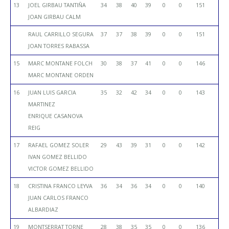
13
JOEL GIRBAU TANTIÑA
34
38
40
39
0
0
151
JOAN GIRBAU CALM
RAUL CARRILLO SEGURA
37
37
38
39
0
0
151
JOAN TORRES RABASSA
15
MARC MONTANE FOLCH
30
38
37
41
0
0
146
MARC MONTANE ORDEN
16
JUAN LUIS GARCIA
35
32
42
34
0
0
143
MARTINEZ
ENRIQUE CASANOVA
REIG
17
RAFAEL GOMEZ SOLER
29
43
39
31
0
0
142
IVAN GOMEZ BELLIDO
VICTOR GOMEZ BELLIDO
18
CRISTINA FRANCO LEYVA
36
34
36
34
0
0
140
JUAN CARLOS FRANCO
ALBARDIAZ
19
MONTSERRAT TORNE
28
38
35
35
0
0
136