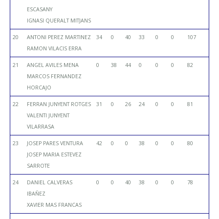
ESCASANY
IGNASI QUERALT MITJANS
20
ANTONI PEREZ MARTINEZ
34
0
40
33
0
0
107
RAMON VILACIS ERRA
21
ANGEL AVILES MENA
0
38
44
0
0
0
82
MARCOS FERNANDEZ
HORCAJO
22
FERRAN JUNYENT ROTGES
31
0
26
24
0
0
81
VALENTI JUNYENT
VILARRASA
23
JOSEP PARES VENTURA
42
0
0
38
0
0
80
JOSEP MARIA ESTEVEZ
SARROTE
24
DANIEL CALVERAS
0
0
40
38
0
0
78
IBAÑEZ
XAVIER MAS FRANCAS