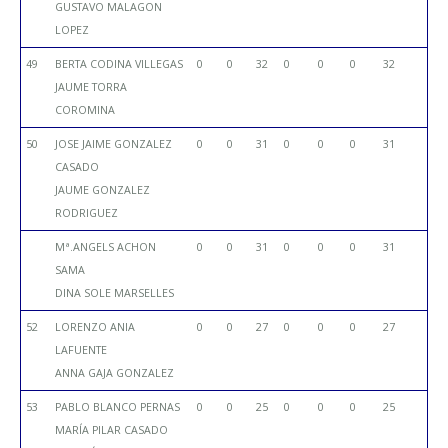
GUSTAVO MALAGON
LOPEZ
49
BERTA CODINA VILLEGAS
0
0
32
0
0
0
32
JAUME TORRA
COROMINA
50
JOSE JAIME GONZALEZ
0
0
31
0
0
0
31
CASADO
JAUME GONZALEZ
RODRIGUEZ
Mª.ANGELS ACHON
0
0
31
0
0
0
31
SAMA
DINA SOLE MARSELLES
52
LORENZO ANIA
0
0
27
0
0
0
27
LAFUENTE
ANNA GAJA GONZALEZ
53
PABLO BLANCO PERNAS
0
0
25
0
0
0
25
MARÍA PILAR CASADO