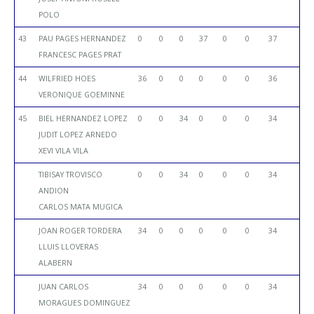
POLO
43
PAU PAGES HERNANDEZ
0
0
0
37
0
0
37
FRANCESC PAGES PRAT
44
WILFRIED HOES
36
0
0
0
0
0
36
VERONIQUE GOEMINNE
45
BIEL HERNANDEZ LOPEZ
0
0
34
0
0
0
34
JUDIT LOPEZ ARNEDO
XEVI VILA VILA
TIBISAY TROVISCO
0
0
34
0
0
0
34
ANDION
CARLOS MATA MUGICA
JOAN ROGER TORDERA
34
0
0
0
0
0
34
LLUIS LLOVERAS
ALABERN
JUAN CARLOS
34
0
0
0
0
0
34
MORAGUES DOMINGUEZ