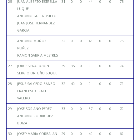
25
JUAN ALBERTO ESTRELLA
31
0
0
44
0
0
75
LUQUE
ANTONIO GUIL ROSILLO
JUAN JOSE HERNANDEZ
GARCIA
ANTONIO MUÑOZ
32
0
0
43
0
0
75
NUÑEZ
RAMON SABRIA MESTRES
27
JORGE VERA PABON
39
35
0
0
0
0
74
SERGIO ORTUÑO SUQUE
28
JESUS SALCEDO BANZO
32
40
0
0
0
0
72
FRANCESC GIRALT
VALERO
29
JOSE SORIANO PEREZ
33
0
0
37
0
0
70
ANTONIO RODRIGUEZ
BUIZA
30
JOSEP MARIA CORBALAN
29
0
0
40
0
0
69