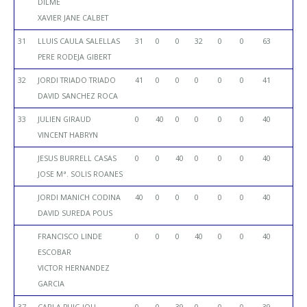
DILME
XAVIER JANE CALBET
31
LLUIS CAULA SALELLAS
31
0
0
32
0
0
63
PERE RODEJA GIBERT
32
JORDI TRIADO TRIADO
41
0
0
0
0
0
41
DAVID SANCHEZ ROCA
33
JULIEN GIRAUD
0
40
0
0
0
0
40
VINCENT HABRYN
JESUS BURRELL CASAS
0
0
40
0
0
0
40
JOSE Mª. SOLIS ROANES
JORDI MANICH CODINA
40
0
0
0
0
0
40
DAVID SUREDA POUS
FRANCISCO LINDE
0
0
0
40
0
0
40
ESCOBAR
VICTOR HERNANDEZ
GARCIA