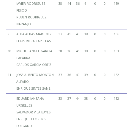
JAVIER RODRIGUEZ
38
44
36
41
0
0
159
FEIJOO
RUBEN RODRIGUEZ
NARANJO
9
ALBA ALBAS MARTINEZ
37
41
40
38
0
0
156
LLUIS RIERA CAPELLAS
10
MIGUEL ANGEL GARCIA
38
36
41
38
0
0
153
LAPARRA
CARLOS GARCIA ORTIZ
11
JOSE ALBERTO MONTON
37
36
40
39
0
0
152
ALFARO
ENRIQUE SINTES SANZ
EDUARD JANSANA
33
37
44
38
0
0
152
URGELLES
SALVADOR VILA BAYES
ENRIQUE LLORENS
FOLGADO