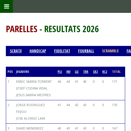
PARELLES
- RESULTATS 2026
SCRATX
HANDICAP
FIDELITAT
FOURBALL
SCRAMBLE
FA
POS
JUGADORS
PLS
INF
LLE
TRR
CB2
RC2
TOTAL
1
ENRIC SABRIA TORRENT
46
44
41
40
0
0
171
JOSEP CODINA VIDAL
JESUS SABRIA MESTRES
2
JORGE RODRIGUEZ
41
44
42
43
0
0
170
FEIJOO
JOSE ALONSO LAIN
3
DAVID MENENDEZ
40
43
41
43
0
0
167