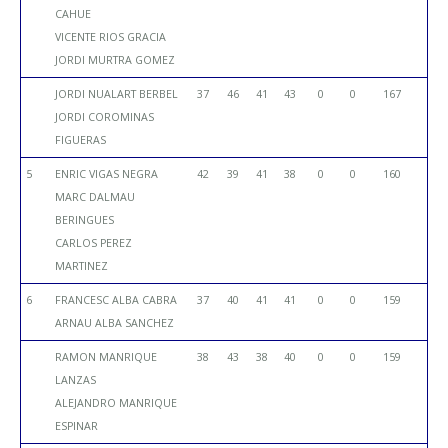
CAHUE
VICENTE RIOS GRACIA
JORDI MURTRA GOMEZ
JORDI NUALART BERBEL
37
46
41
43
0
0
167
JORDI COROMINAS
FIGUERAS
5
ENRIC VIGAS NEGRA
42
39
41
38
0
0
160
MARC DALMAU
BERINGUES
CARLOS PEREZ
MARTINEZ
6
FRANCESC ALBA CABRA
37
40
41
41
0
0
159
ARNAU ALBA SANCHEZ
RAMON MANRIQUE
38
43
38
40
0
0
159
LANZAS
ALEJANDRO MANRIQUE
ESPINAR