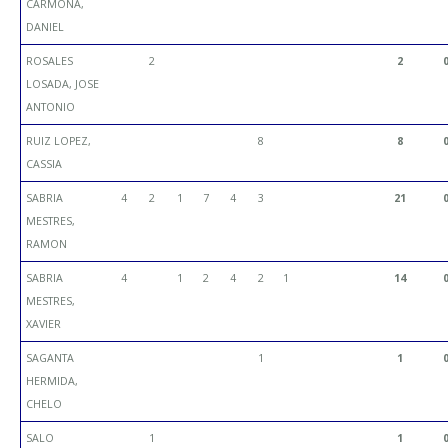
CARMONA,
DANIEL
ROSALES
2
2
LOSADA, JOSE
ANTONIO
RUIZ LOPEZ,
8
8
CASSIA
SABRIA
4
2
1
7
4
3
21
MESTRES,
RAMON
SABRIA
4
1
2
4
2
1
14
MESTRES,
XAVIER
SAGANTA
1
1
HERMIDA,
CHELO
SALO
1
1