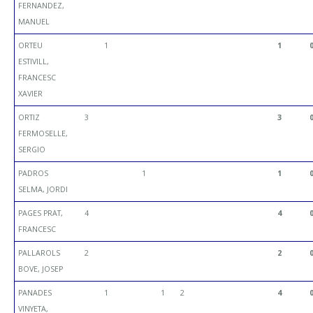
FERNANDEZ,
MANUEL
ORTEU
1
1
ESTIVILL,
FRANCESC
XAVIER
ORTIZ
3
3
FERMOSELLE,
SERGIO
PADROS
1
1
SELMA, JORDI
PAGES PRAT,
4
4
FRANCESC
PALLAROLS
2
2
BOVE, JOSEP
PANADES
1
1
2
4
VINYETA,