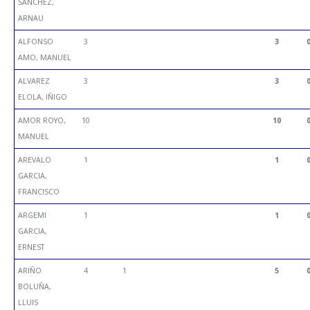
SANCHEZ,
ARNAU
ALFONSO
3
3
AMO, MANUEL
ALVAREZ
3
3
ELOLA, IÑIGO
AMOR ROYO,
10
10
MANUEL
AREVALO
1
1
GARCIA,
FRANCISCO
ARGEMI
1
1
GARCIA,
ERNEST
ARIÑO
4
1
5
BOLUÑA,
LLUIS