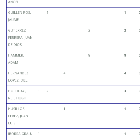
ANGEL
GUILLEN ROS,
1
1
JAUME
GUTIERREZ
2
2
FERRERA, JUAN
DE DIOS
HAMMER,
8
8
ADAM
HERNANDEZ
4
4
LOPEZ, BIEL
HOLLIDAY ,
1
2
3
NEIL HUGH
HUSILLOS
1
1
PEREZ, JUAN
LUIS
IBORRA GRAU,
1
1