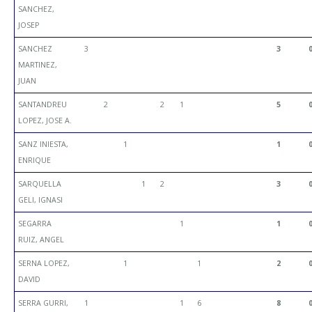
SANCHEZ,
JOSEP
SANCHEZ
3
3
MARTINEZ,
JUAN
SANTANDREU
2
2
1
5
LOPEZ, JOSE A.
SANZ INIESTA,
1
1
ENRIQUE
SARQUELLA
1
2
3
GELI, IGNASI
SEGARRA
1
1
RUIZ, ANGEL
SERNA LOPEZ,
1
1
2
DAVID
SERRA GURRI,
1
1
6
8