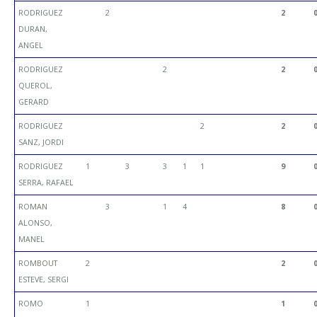
RODRIGUEZ
2
2
DURAN,
ANGEL
RODRIGUEZ
2
2
QUEROL,
GERARD
RODRIGUEZ
2
2
SANZ, JORDI
RODRIGUEZ
1
3
3
1
1
9
SERRA, RAFAEL
ROMAN
3
1
4
8
ALONSO,
MANEL
ROMBOUT
2
2
ESTEVE, SERGI
ROMO
1
1