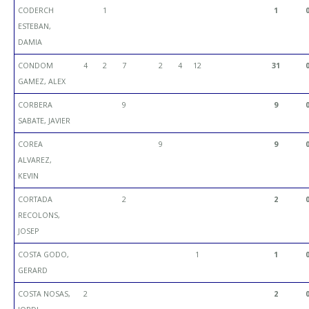
CODERCH
1
1
ESTEBAN,
DAMIA
CONDOM
4
2
7
2
4
12
31
GAMEZ, ALEX
CORBERA
9
9
SABATE, JAVIER
COREA
9
9
ALVAREZ,
KEVIN
CORTADA
2
2
RECOLONS,
JOSEP
COSTA GODO,
1
1
GERARD
COSTA NOSAS,
2
2