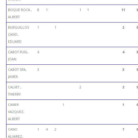
BOQUE ROCA.,
8
1
1
1
11
ALBERT
BURGUILLOS
1
1
2
CANO,
EDUARD
CABOT PUIG,
4
4
JOAN
CABOT SPA,
3
3
JAVIER
CALVET ,
2
2
THIERRY
CANER
1
1
VAZQUEZ,
ALBERT
CANO
1
4
2
7
ALVAREZ,