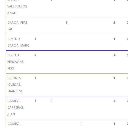
VALLECILLOS,
ANGEL
GARCIA, PERE
5
5
PAU
GIMENO
1
1
GARCIA, MARC
GIRBAU
4
4
XERCAVINS,
PERE
GIRONES
1
1
IGLESIAS,
FRANCESC
GOMEZ
1
2
3
CARRERAS,
JUAN
GOMEZ
1
1