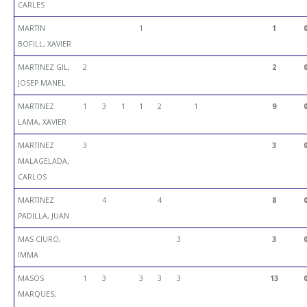
CARLES
MARTIN
1
1
BOFILL, XAVIER
MARTINEZ GIL,
2
2
JOSEP MANEL
MARTINEZ
1
3
1
1
2
1
9
LAMA, XAVIER
MARTINEZ
3
3
MALAGELADA,
CARLOS
MARTINEZ
4
4
8
PADILLA, JUAN
MAS CIURO,
3
3
IMMA
MASOS
1
3
3
3
3
13
MARQUES,