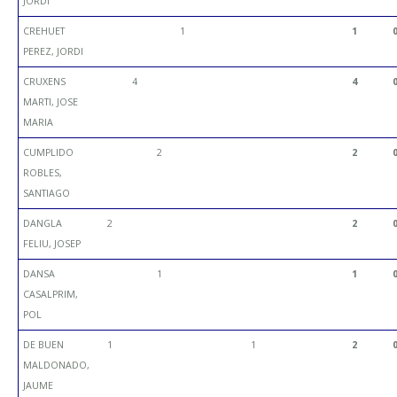
JORDI
CREHUET
1
1
PEREZ, JORDI
CRUXENS
4
4
MARTI, JOSE
MARIA
CUMPLIDO
2
2
ROBLES,
SANTIAGO
DANGLA
2
2
FELIU, JOSEP
DANSA
1
1
CASALPRIM,
POL
DE BUEN
1
1
2
MALDONADO,
JAUME