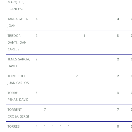
MARQUES,
FRANCESC
TARDA GELPI,
4
4
JOAN
TEJEDOR
2
1
3
DANTI, JOAN
CARLES
TENES GARCIA,
2
2
DAVID
TORO COLL,
2
2
JUAN CARLOS
TORRELL
3
3
PEÑAS, DAVID
TORRENT
7
7
CROSA, SERGI
TORRES
4
1
1
1
1
8