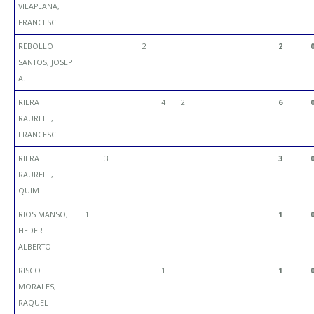
VILAPLANA,
FRANCESC
REBOLLO
2
2
SANTOS, JOSEP
A.
RIERA
4
2
6
RAURELL,
FRANCESC
RIERA
3
3
RAURELL,
QUIM
RIOS MANSO,
1
1
HEDER
ALBERTO
RISCO
1
1
MORALES,
RAQUEL