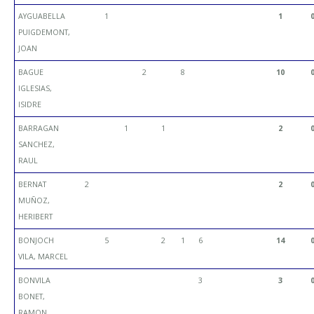
AYGUABELLA
1
1
PUIGDEMONT,
JOAN
BAGUE
2
8
10
IGLESIAS,
ISIDRE
BARRAGAN
1
1
2
SANCHEZ,
RAUL
BERNAT
2
2
MUÑOZ,
HERIBERT
BONJOCH
5
2
1
6
14
VILA, MARCEL
BONVILA
3
3
BONET,
RAMON