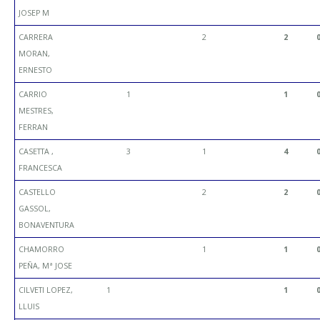
JOSEP M
CARRERA
2
2
MORAN,
ERNESTO
CARRIO
1
1
MESTRES,
FERRAN
CASETTA ,
3
1
4
FRANCESCA
CASTELLO
2
2
GASSOL,
BONAVENTURA
CHAMORRO
1
1
PEÑA, Mª JOSE
CILVETI LOPEZ,
1
1
LLUIS