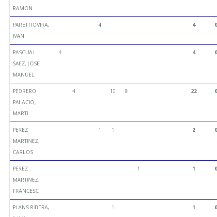
RAMON
PARET ROVIRA,
4
4
IVAN
PASCUAL
4
4
SAEZ, JOSE
MANUEL
PEDRERO
4
10
8
22
PALACIO,
MARTI
PEREZ
1
1
2
MARTINEZ,
CARLOS
PEREZ
1
1
MARTINEZ,
FRANCESC
PLANS RIBERA,
1
1