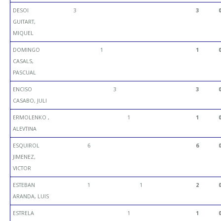
DESOI
3
3
GUITART,
MIQUEL
DOMINGO
1
1
CASALS,
PASCUAL
ENCISO
3
3
CASABO, JULI
ERMOLENKO ,
1
1
ALEVTINA
ESQUIROL
6
6
JIMENEZ,
VICTOR
ESTEBAN
1
1
2
ARANDA, LUIS
ESTRELA
1
1