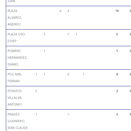
JUAN
PLAZA
6
4
10
ALVAREZ,
ANDREU
PLAZA USO,
3
1
1
5
JOSEP
POMPAS
1
1
HERNANDEZ,
DANIEL
POU MIR,
1
1
6
1
9
FERRAN
POYATOS
2
2
VILLALVA,
ANTONIO
PRADES
1
1
2
GUERRERO,
JEAN CLAUDE