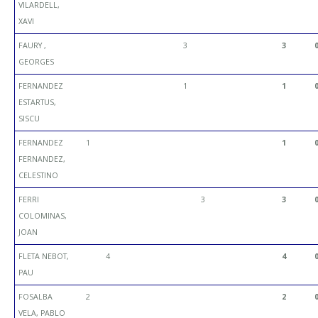
VILARDELL,
XAVI
FAURY ,
3
3
GEORGES
FERNANDEZ
1
1
ESTARTUS,
SISCU
FERNANDEZ
1
1
FERNANDEZ,
CELESTINO
FERRI
3
3
COLOMINAS,
JOAN
FLETA NEBOT,
4
4
PAU
FOSALBA
2
2
VELA, PABLO