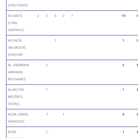
JORDI DAVID
AGUADO
2
2
6
2
7
19
LORA,
SANTIAGO
AGUAZA
1
1
SALVADOR,
JOAQUIN
AL HAMMAM
3
3
AMKRAN,
MOHAMED
ALARCON
1
1
MESTRES,
VICENÇ
ALBA CABRA,
7
1
8
FRANCESC
ALBA
1
1