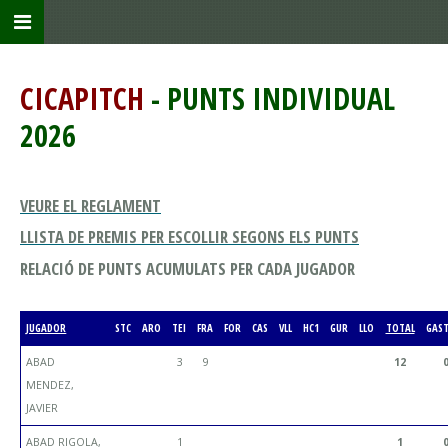
CICAPITCH
- PUNTS INDIVIDUAL
2026
VEURE EL REGLAMENT
LLISTA DE PREMIS PER ESCOLLIR SEGONS ELS PUNTS
RELACIÓ DE PUNTS ACUMULATS PER CADA JUGADOR
JUGADOR
STC
ARO
TEI
FRA
FOR
CAS
VLL
HC1
GUR
LLO
TOTAL
GAS
ABAD
3
9
12
MENDEZ,
JAVIER
ABAD RIGOLA,
1
1