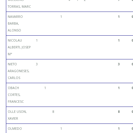
TORRAS, MARC
NAVARRO
1
1
BARBA,
ALONSO
NICOLAU
1
1
ALBERTI, JOSEP
Mª
NIETO
3
3
ARAGONESES,
CARLOS
OBACH
1
1
CORTES,
FRANCESC
OLLE USON,
8
8
XAVIER
OLMEDO
1
1