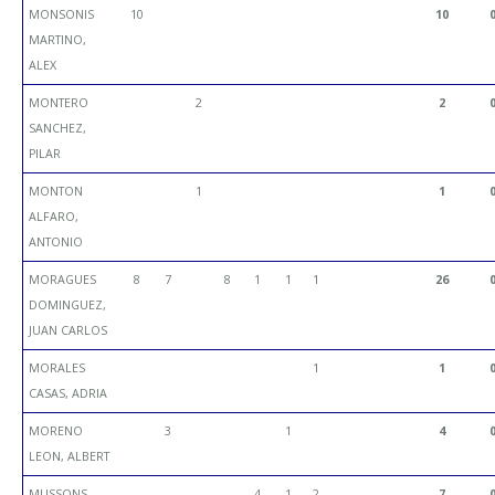
MONSONIS
10
10
MARTINO,
ALEX
MONTERO
2
2
SANCHEZ,
PILAR
MONTON
1
1
ALFARO,
ANTONIO
MORAGUES
8
7
8
1
1
1
26
DOMINGUEZ,
JUAN CARLOS
MORALES
1
1
CASAS, ADRIA
MORENO
3
1
4
LEON, ALBERT
MUSSONS
4
1
2
7