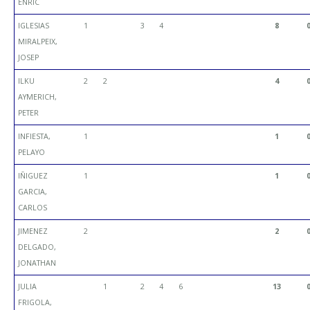
ENRIC
IGLESIAS
1
3
4
8
MIRALPEIX,
JOSEP
ILKU
2
2
4
AYMERICH,
PETER
INFIESTA,
1
1
PELAYO
IÑIGUEZ
1
1
GARCIA,
CARLOS
JIMENEZ
2
2
DELGADO,
JONATHAN
JULIA
1
2
4
6
13
FRIGOLA,