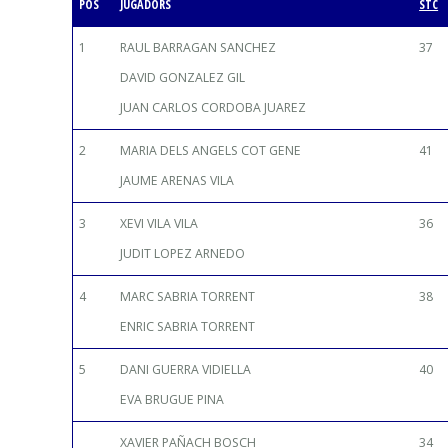
POS
JUGADORS
STC
1
RAUL BARRAGAN SANCHEZ
37
DAVID GONZALEZ GIL
JUAN CARLOS CORDOBA JUAREZ
2
MARIA DELS ANGELS COT GENE
41
JAUME ARENAS VILA
3
XEVI VILA VILA
36
JUDIT LOPEZ ARNEDO
4
MARC SABRIA TORRENT
38
ENRIC SABRIA TORRENT
5
DANI GUERRA VIDIELLA
40
EVA BRUGUE PINA
XAVIER PAÑACH BOSCH
34