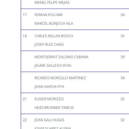
MANEL FELIPE MEJIAS
17
FERRAN POU MIR
36
MARCEL BONJOCH VILA
18
CARLES MILLAN BOSCH
35
JOSEP RUIZ CANO
MONTSERRAT SALOMO CABANA
39
JAUME GALLEGO ROIG
RICARDO MORCILLO MARTINEZ
36
JOAN GARCIA FITA
21
EUGEN MORIZZO
35
HEIDI BRUNNER TIMEUS
22
JOAN GALI HUGAS
32
JOSEP SUAREZ ALSINA