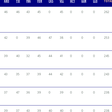
ARO
TEI
FRA
FOR
CAS
VLL
HC1
GUR
LLO
TOTA
46
46
43
45
0
45
0
0
0
262
42
0
39
46
47
38
0
0
0
253
39
40
32
45
44
41
0
0
0
245
43
35
37
39
44
42
0
0
0
243
37
47
36
39
0
39
0
0
0
238
39
37
43
39
40
40
0
0
0
238